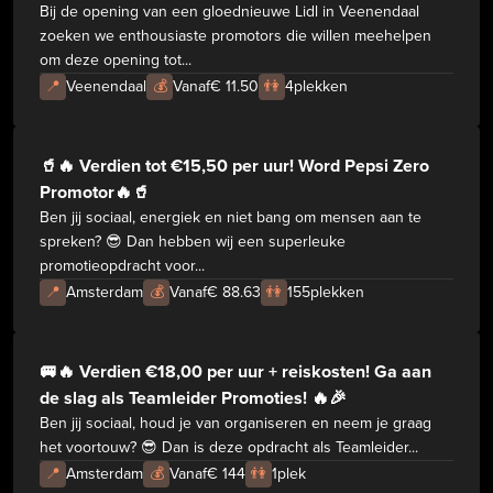
Bij de opening van een gloednieuwe Lidl in Veenendaal
zoeken we enthousiaste promotors die willen meehelpen
om deze opening tot...
📍
Veenendaal
💰
Vanaf
€ 11.50
👫
4
plekken
🥤🔥 Verdien tot €15,50 per uur! Word Pepsi Zero
Promotor🔥🥤
Ben jij sociaal, energiek en niet bang om mensen aan te
spreken? 😎 Dan hebben wij een superleuke
promotieopdracht voor...
📍
Amsterdam
💰
Vanaf
€ 88.63
👫
155
plekken
🚐🔥 Verdien €18,00 per uur + reiskosten! Ga aan
de slag als Teamleider Promoties! 🔥🎉
Ben jij sociaal, houd je van organiseren en neem je graag
het voortouw? 😎 Dan is deze opdracht als Teamleider...
📍
Amsterdam
💰
Vanaf
€ 144
👫
1
plek