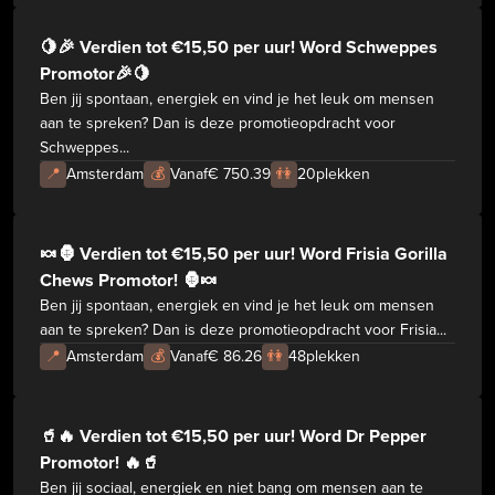
🍋🎉 Verdien tot €15,50 per uur! Word Schweppes
Promotor🎉🍋
Ben jij spontaan, energiek en vind je het leuk om mensen
aan te spreken? Dan is deze promotieopdracht voor
Schweppes...
📍
Amsterdam
💰
Vanaf
€ 750.39
👫
20
plekken
🍬🦍 Verdien tot €15,50 per uur! Word Frisia Gorilla
Chews Promotor! 🦍🍬
Ben jij spontaan, energiek en vind je het leuk om mensen
aan te spreken? Dan is deze promotieopdracht voor Frisia...
📍
Amsterdam
💰
Vanaf
€ 86.26
👫
48
plekken
🥤🔥 Verdien tot €15,50 per uur! Word Dr Pepper
Promotor! 🔥🥤
Ben jij sociaal, energiek en niet bang om mensen aan te