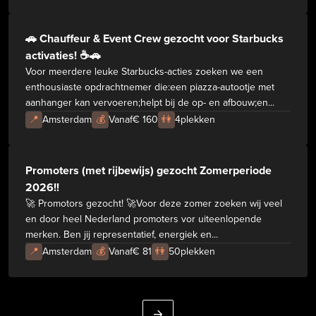
🚗 Chauffeur & Event Crew gezocht voor Starbucks
activaties! ☕🚗
Voor meerdere leuke Starbucks-acties zoeken we een
enthousiaste opdrachtnemer die:een piazza-autootje met
aanhanger kan vervoeren;helpt bij de op- en afbouw;en...
📍
Amsterdam
💰
Vanaf
€ 160
👫
4
plekken
Promoters (met rijbewijs) gezocht Zomerperiode
2026!!
🚀 Promotors gezocht! 🚀Voor deze zomer zoeken wij veel
en door heel Nederland promoters vor uiteenlopende
merken. Ben jij representatief, energiek en...
📍
Amsterdam
💰
Vanaf
€ 81
👫
50
plekken