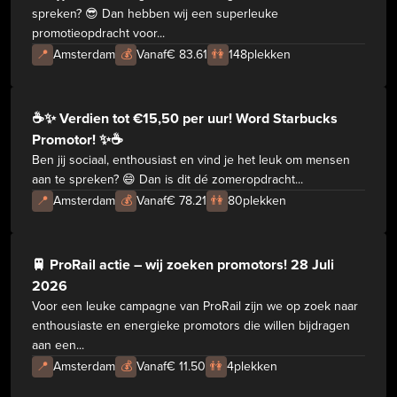
spreken? 😎 Dan hebben wij een superleuke
promotieopdracht voor...
📍
Amsterdam
💰
Vanaf
€ 83.61
👫
148
plekken
☕✨ Verdien tot €15,50 per uur! Word Starbucks
Promotor! ✨☕
Ben jij sociaal, enthousiast en vind je het leuk om mensen
aan te spreken? 😄 Dan is dit dé zomeropdracht...
📍
Amsterdam
💰
Vanaf
€ 78.21
👫
80
plekken
🚆 ProRail actie – wij zoeken promotors! 28 Juli
2026
Voor een leuke campagne van ProRail zijn we op zoek naar
enthousiaste en energieke promotors die willen bijdragen
aan een...
📍
Amsterdam
💰
Vanaf
€ 11.50
👫
4
plekken