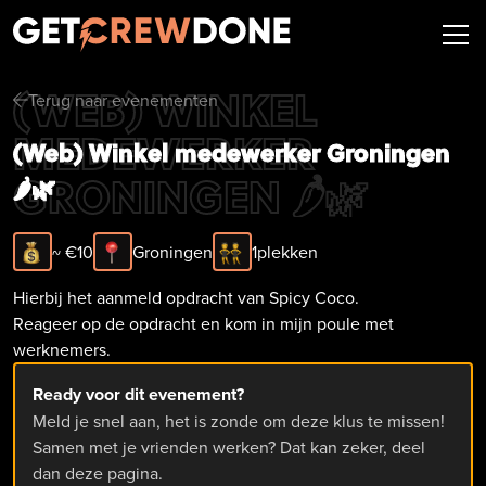
(WEB) WINKEL
Terug naar evenementen
arrow-left
MEDEWERKER
(Web) Winkel medewerker Groningen
GRONINGEN 🌶️🌿
🌶️🌿
~ €
10
Groningen
1
plekken
Hierbij het aanmeld opdracht van Spicy Coco.
Reageer op de opdracht en kom in mijn poule met
werknemers.
Ready voor dit evenement?
Meld je snel aan, het is zonde om deze klus te missen!
Samen met je vrienden werken? Dat kan zeker, deel
dan deze pagina.