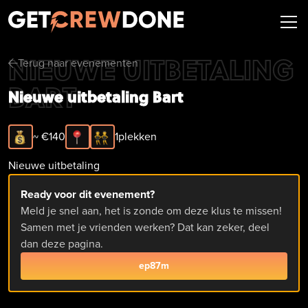
NIEUWE UITBETALING
Terug naar evenementen
arrow-left
BART
Nieuwe uitbetaling Bart
~ €
140
1
plekken
Nieuwe uitbetaling
Ready voor dit evenement?
Meld je snel aan, het is zonde om deze klus te missen!
Samen met je vrienden werken? Dat kan zeker, deel
dan deze pagina.
ep87m