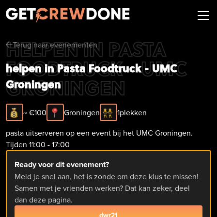
HELPEN IN PASTA
Terug naar evenementen
arrow-left
FOODTRUCK - UMC
helpen in Pasta Foodtruck - UMC
GRONINGEN
Groningen
~ €
100
Groningen
1
plekken
pasta uitserveren op een event bij het UMC Groningen.
Tijden 11:00 - 17:00
Ready voor dit evenement?
Meld je snel aan, het is zonde om deze klus te missen!
Samen met je vrienden werken? Dat kan zeker, deel
dan deze pagina.
dwr21