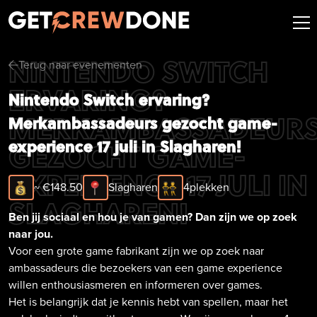
NINTENDO SWITCH
Terug naar evenementen
arrow-left
ERVARING?
Nintendo Switch ervaring?
MERKAMBASSADEUR
Merkambassadeurs gezocht game-
experience 17 juli in Slagharen!
GEZOCHT GAME-
EXPERIENCE 17 JULI IN
~ €
148.50
Slagharen
4
plekken
SLAGHAREN!
Ben jij sociaal en hou je van gamen? Dan zijn we op zoek
naar jou.
Voor een grote game fabrikant zijn we op zoek naar
ambassadeurs die bezoekers van een game experience
willen enthousiasmeren en informeren over games.
Het is belangrijk dat je kennis hebt van spellen, maar het