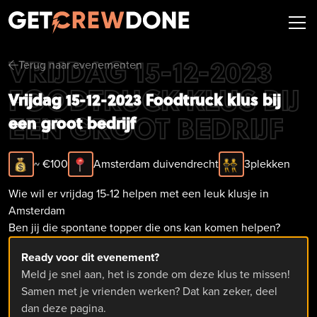
VRIJDAG 15-12-2023
Terug naar evenementen
arrow-left
FOODTRUCK KLUS BIJ
Vrijdag 15-12-2023 Foodtruck klus bij
EEN GROOT BEDRIJF
een groot bedrijf
~ €
100
Amsterdam duivendrecht
3
plekken
Wie wil er vrijdag 15-12 helpen met een leuk klusje in
Amsterdam
Ben jij die spontane topper die ons kan komen helpen?
Ready voor dit evenement?
Meld je snel aan, het is zonde om deze klus te missen!
Samen met je vrienden werken? Dat kan zeker, deel
dan deze pagina.