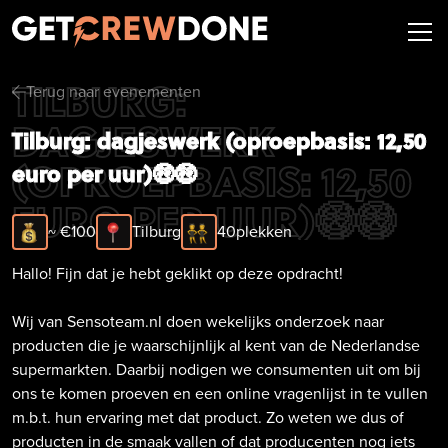
TILBURG:
Terug naar evenementen
arrow-left
DAGJESWERK
Tilburg: dagjeswerk (oproepbasis: 12,50
(OPROEPBASIS: 12,50
euro per uur)🤑🤑
EURO PER UUR)🤑🤑
~ €
100
Tilburg
40
plekken
Hallo! Fijn dat je hebt geklikt op deze opdracht!
Wij van Sensoteam.nl doen wekelijks onderzoek naar
producten die je waarschijnlijk al kent van de Nederlandse
supermarkten. Daarbij nodigen we consumenten uit om bij
ons te komen proeven en een online vragenlijst in te vullen
m.b.t. hun ervaring met dat product. Zo weten we dus of
producten in de smaak vallen of dat producenten nog iets